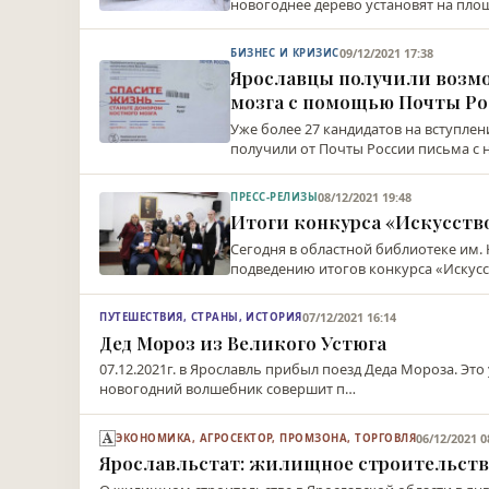
новогоднее дерево установят на пло
09/12/2021 17:38
БИЗНЕС И КРИЗИС
Ярославцы получили возмо
мозга с помощью Почты Р
Уже более 27 кандидатов на вступлен
получили от Почты России письма с
08/12/2021 19:48
ПРЕСС-РЕЛИЗЫ
Итоги конкурса «Искусств
Сегодня в областной библиотеке им.
подведению итогов конкурса «Искус
07/12/2021 16:14
ПУТЕШЕСТВИЯ, СТРАНЫ, ИСТОРИЯ
Дед Мороз из Великого Устюга
07.12.2021г. в Ярославль прибыл поезд Деда Мороза. Э
новогодний волшебник совершит п…
06/12/2021 0
ЭКОНОМИКА, АГРОСЕКТОР, ПРОМЗОНА, ТОРГОВЛЯ
Ярославльстат: жилищное строительств