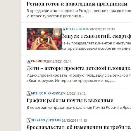
Регион готов к новогодним праздникам
В преддверии новогодних и Рождественских праздников 
Интерес туристов к региону в…
29/12/2021 09:33
ПРЕСС-РЕЛИЗЫ
Запуск технологий, смартф
Tele2 поздравляет клиентов с насту
которые завоевали особое внимание
28/12/2021 08:14
РЫБИНСК
Дети – авторы проекта детской площад
Идею спроектировать игровую площадку с рыбинской т
«Кванториум». Интересное предложение подд…
27/12/2021 21:12
БИЗНЕС И КРИЗИС
График работы почты в выходные
В новогодние праздники отделения Почты России в Ярос
26/12/2021 11:13
ЗЕРКАЛО ДЕРЖАВЫ
Ярославльстат: об изменении потребител