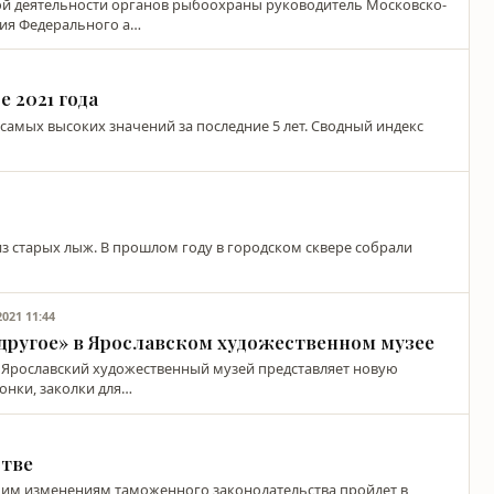
й деятельности органов рыбоохраны руководитель Московско-
ия Федерального а…
 2021 года
о самых высоких значений за последние 5 лет. Сводный индекс
з старых лыж. В прошлом году в городском сквере собрали
2021 11:44
 другое» в Ярославском художественном музее
е» Ярославский художественный музей представляет новую
онки, заколки для…
стве
оящим изменениям таможенного законодательства пройдет в