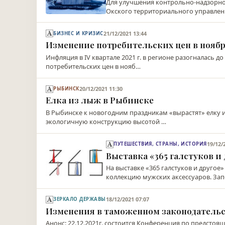
Для улучшения контрольно-надзорно
Окского территориального управлен
21/12/2021 13:44
БИЗНЕС И КРИЗИС
Изменение потребительских цен в ноябре
Инфляция в IV квартале 2021 г. в регионе разогналась д
потребительских цен в нояб…
20/12/2021 11:30
РЫБИНСК
Елка из лыж в Рыбинске
В Рыбинске к новогодним праздникам «вырастят» елку и
экологичную конструкцию высотой …
19/12/
ПУТЕШЕСТВИЯ, СТРАНЫ, ИСТОРИЯ
Выставка «365 галстуков и
На выставке «365 галстуков и друго
коллекцию мужских аксессуаров. Зап
18/12/2021 07:07
ЗЕРКАЛО ДЕРЖАВЫ
Изменения в таможенном законодатель
Анонс: 22.12.2021г. состоится Конференция по предст