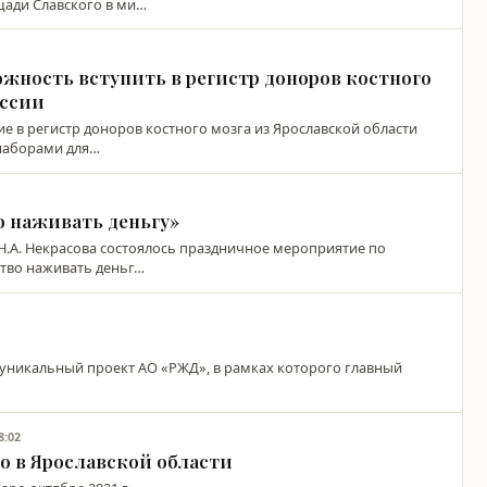
щади Славского в ми…
жность вступить в регистр доноров костного
оссии
ие в регистр доноров костного мозга из Ярославской области
 наборами для…
о наживать деньгу»
 Н.А. Некрасова состоялось праздничное мероприятие по
ство наживать деньг…
то уникальный проект АО «РЖД», в рамках которого главный
8:02
о в Ярославской области