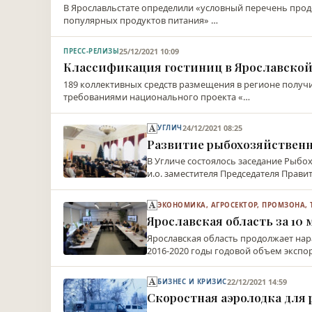
В Ярославльстате определили «условный перечень прод
популярных продуктов питания» …
25/12/2021 10:09
ПРЕСС-РЕЛИЗЫ
Классификация гостиниц в Ярославской
189 коллективных средств размещения в регионе получи
требованиями национального проекта «…
24/12/2021 08:25
УГЛИЧ
Развитие рыбохозяйственн
В Угличе состоялось заседание Рыбо
и.о. заместителя Председателя Прави
ЭКОНОМИКА, АГРОСЕКТОР, ПРОМЗОНА, 
Ярославская область за 10
Ярославская область продолжает на
2016-2020 годы годовой объем экспо
22/12/2021 14:59
БИЗНЕС И КРИЗИС
Скоростная аэролодка для