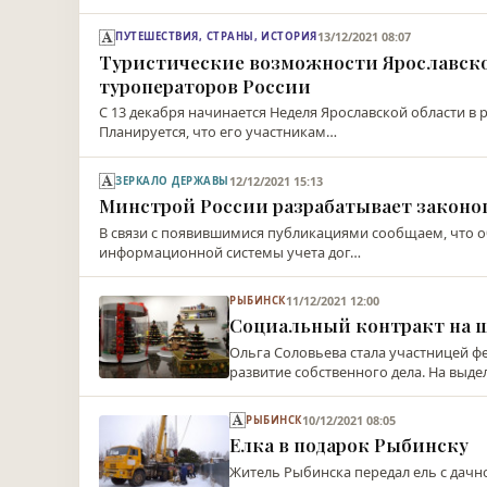
13/12/2021 08:07
ПУТЕШЕСТВИЯ, СТРАНЫ, ИСТОРИЯ
Туристические возможности Ярославской
туроператоров России
С 13 декабря начинается Неделя Ярославской области в
Планируется, что его участникам…
12/12/2021 15:13
ЗЕРКАЛО ДЕРЖАВЫ
Минстрой России разрабатывает законоп
В связи с появившимися публикациями сообщаем, что 
информационной системы учета дог…
11/12/2021 12:00
РЫБИНСК
Социальный контракт на 
Ольга Соловьева стала участницей 
развитие собственного дела. На выд
10/12/2021 08:05
РЫБИНСК
Елка в подарок Рыбинску
Житель Рыбинска передал ель с дачн