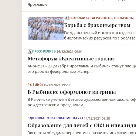
Ярославле.
ЭКОНОМИКА, АГРОСЕКТОР, ПРОМЗОНА, 
Борьба с браконьерством
Государственный инспектор отдела г
биологических ресурсов по Ярославс
16/12/2021 09:01
ПРЕСС-РЕЛИЗЫ
Метафорум «Креативные города»
Анонс:21 – 22 декабря Ярославль и Рыбинск станут пл
его работы федеральные экспер…
15/12/2021 19:29
РЫБИНСК
В Рыбинске оформляют витрины
В Рыбинске ученики Детской художественной школы оф
рождественским праздникам.
14/12/2021 09:38
ЗДОРОВЬЕ, ОБРАЗОВАНИЕ, НАУКА
Образование для детей с ОВЗ и инвалид
Эксперты обсудили перспективы развития инклюзивного