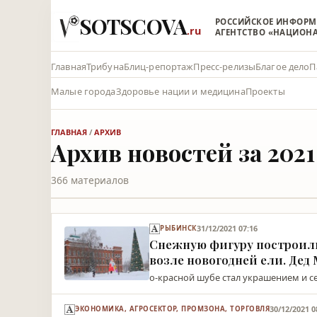
SOTSCOVA
РОССИЙСКОЕ ИНФОР
.ru
АГЕНТСТВО «НАЦИОН
Главная
Трибуна
Блиц-репортаж
Пресс-релизы
Благое дело
П
Малые города
Здоровье нации и медицина
Проекты
ГЛАВНАЯ
/
АРХИВ
Архив новостей за 2021
366 материалов
31/12/2021 07:16
РЫБИНСК
Снежную фигуру построил
возле новогодней ели. Дед 
о-красной шубе стал украшением и 
30/12/2021 0
ЭКОНОМИКА, АГРОСЕКТОР, ПРОМЗОНА, ТОРГОВЛЯ