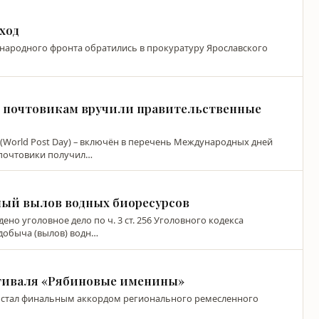
ход
народного фронта обратились в прокуратуру Ярославского
м почтовикам вручили правительственные
(World Post Day) – включён в перечень Международных дней
почтовики получил…
нный вылов водных биоресурсов
о уголовное дело по ч. 3 ст. 256 Уголовного кодекса
добыча (вылов) водн…
стиваля «Рябиновые именины»
 стал финальным аккордом регионального ремесленного