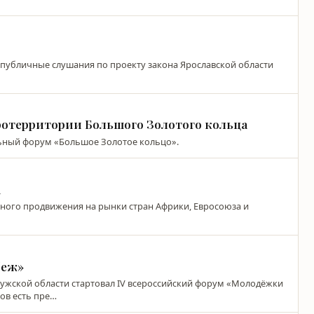
ут публичные слушания по проекту закона Ярославской области
ротерритории Большого Золотого кольца
льный форум «Большое Золотое кольцо».
а
ого продвижения на рынки стран Африки, Евросоюза и
беж»
лужской области стартовал IV всероссийский форум «Молодёжки
ков есть пре…