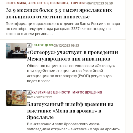
06/12/2023 08:59
ЭКОНОМИКА, АГРОСЕКТОР, ПРОМЗОНА, ТОРГОВЛЯ
За 9 месяцев более 3,3 тысяч ярославских
дольщиков отметили новоселье
По информации ярославского отделения Банка России с января
по сентябрь текущего года раскрыто 3337 счетов эскроу, на
которых жители региона …
05/12/2023 09:53
БЛАГОЕ ДЕЛО
«Остеорус» участвует в проведении
Международного дня инвалидов
Общество пациентов с остеопорозом «Остеорус»
при содействии специалистов Российской
ассоциации по остеопорозу (РАОП) регулярную
ведет просве…
КУЛЬТУРНЫЕ ЦЕННОСТИ, МИРООЩУЩЕНИЯ
04/12/2023 09:21
Благоуханный шлейф времени на
выставке «Мода на аромат» в
Ярославле
В выставочном зале Ярославского музея-
заповедника открылась выставка «Мода на аромат».