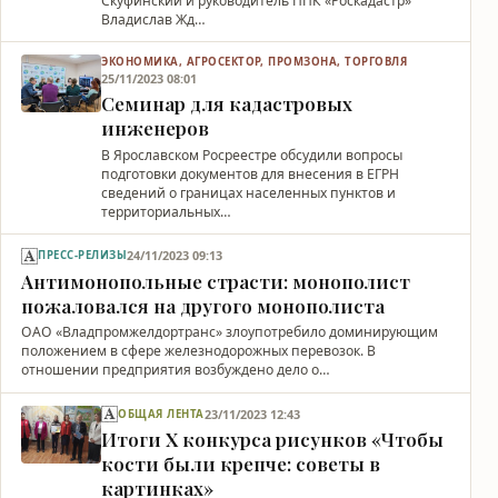
Скуфинский и руководитель ППК «Роскадастр»
Владислав Жд…
ЭКОНОМИКА, АГРОСЕКТОР, ПРОМЗОНА, ТОРГОВЛЯ
25/11/2023 08:01
Семинар для кадастровых
инженеров
В Ярославском Росреестре обсудили вопросы
подготовки документов для внесения в ЕГРН
сведений о границах населенных пунктов и
территориальных…
24/11/2023 09:13
ПРЕСС-РЕЛИЗЫ
Антимонопольные страсти: монополист
пожаловался на другого монополиста
ОАО «Владпромжелдортранс» злоупотребило доминирующим
положением в сфере железнодорожных перевозок. В
отношении предприятия возбуждено дело о…
23/11/2023 12:43
ОБЩАЯ ЛЕНТА
Итоги Х конкурса рисунков «Чтобы
кости были крепче: советы в
картинках»