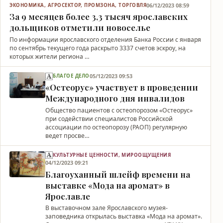
06/12/2023 08:59
ЭКОНОМИКА, АГРОСЕКТОР, ПРОМЗОНА, ТОРГОВЛЯ
За 9 месяцев более 3,3 тысяч ярославских
дольщиков отметили новоселье
По информации ярославского отделения Банка России с января
по сентябрь текущего года раскрыто 3337 счетов эскроу, на
которых жители региона …
05/12/2023 09:53
БЛАГОЕ ДЕЛО
«Остеорус» участвует в проведении
Международного дня инвалидов
Общество пациентов с остеопорозом «Остеорус»
при содействии специалистов Российской
ассоциации по остеопорозу (РАОП) регулярную
ведет просве…
КУЛЬТУРНЫЕ ЦЕННОСТИ, МИРООЩУЩЕНИЯ
04/12/2023 09:21
Благоуханный шлейф времени на
выставке «Мода на аромат» в
Ярославле
В выставочном зале Ярославского музея-
заповедника открылась выставка «Мода на аромат».