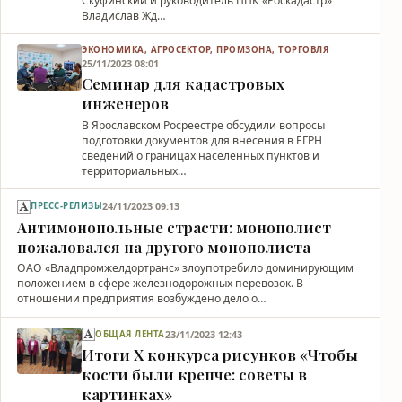
Скуфинский и руководитель ППК «Роскадастр»
Владислав Жд…
ЭКОНОМИКА, АГРОСЕКТОР, ПРОМЗОНА, ТОРГОВЛЯ
25/11/2023 08:01
Семинар для кадастровых
инженеров
В Ярославском Росреестре обсудили вопросы
подготовки документов для внесения в ЕГРН
сведений о границах населенных пунктов и
территориальных…
24/11/2023 09:13
ПРЕСС-РЕЛИЗЫ
Антимонопольные страсти: монополист
пожаловался на другого монополиста
ОАО «Владпромжелдортранс» злоупотребило доминирующим
положением в сфере железнодорожных перевозок. В
отношении предприятия возбуждено дело о…
23/11/2023 12:43
ОБЩАЯ ЛЕНТА
Итоги Х конкурса рисунков «Чтобы
кости были крепче: советы в
картинках»