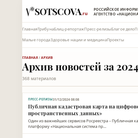
SOTSCOVA
РОССИЙСКОЕ ИНФОР
.ru
АГЕНТСТВО «НАЦИОН
Главная
Трибуна
Блиц-репортаж
Пресс-релизы
Благое дело
П
Малые города
Здоровье нации и медицина
Проекты
ГЛАВНАЯ
/
АРХИВ
Архив новостей за 2024
368 материалов
31/12/2024 08:08
ПРЕСС-РЕЛИЗЫ
Публичная кадастровая карта на цифро
пространственных данных»
Один из важнейших сервисов Росреестра – Публичная ка
платформу «Национальная система пр…