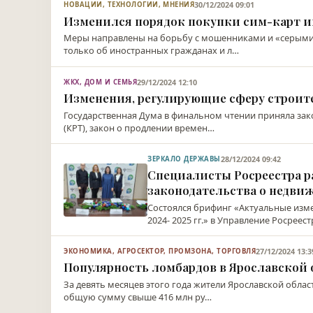
30/12/2024 09:01
НОВАЦИИ, ТЕХНОЛОГИИ, МНЕНИЯ
Изменился порядок покупки сим-карт 
Меры направлены на борьбу с мошенниками и «серыми» 
только об иностранных гражданах и л…
29/12/2024 12:10
ЖКХ, ДОМ И СЕМЬЯ
Изменения, регулирующие сферу строит
Государственная Дума в финальном чтении приняла зак
(КРТ), закон о продлении времен…
28/12/2024 09:42
ЗЕРКАЛО ДЕРЖАВЫ
Специалисты Росреестра р
законодательства о недв
Состоялся брифинг «Актуальные изме
2024- 2025 гг.» в Управление Росреес
27/12/2024 13:3
ЭКОНОМИКА, АГРОСЕКТОР, ПРОМЗОНА, ТОРГОВЛЯ
Популярность ломбардов в Ярославской
За девять месяцев этого года жители Ярославской обла
общую сумму свыше 416 млн ру…