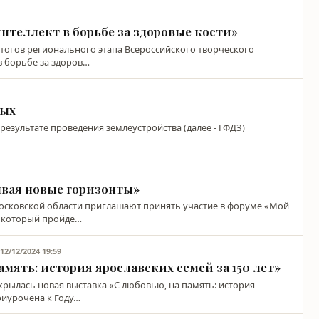
нтеллект в борьбе за здоровые кости»
итогов регионального этапа Всероссийского творческого
в борьбе за здоров…
ных
результате проведения землеустройства (далее - ГФДЗ)
вая новые горизонты»
сковской области приглашают принять участие в форуме «Мой
, который пройде…
12/12/2024 19:59
Я
амять: история ярославских семей за 150 лет»
крылась новая выставка «С любовью, на память: история
приурочена к Году…