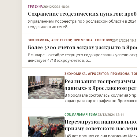
26/12/2024 18:04
ТРИБУНА
Сохранение геодезических пунктов: про
Управлением Росреестра по Ярославской области в 2024
геодезических сетей.
25/12/2024 16:1
ЭКОНОМИКА, АГРОСЕКТОР, ПРОМЗОНА, ТОРГОВЛЯ
Более 3200 счетов эскроу раскрыто в Яр
В январе – октябре текущего года ярославцы успели отк
действует 4713 эскроу-счетов, о…
ЭКОНОМИКА, АГРОСЕКТОР, ПРОМЗОНА, ТО
Реализация госпрограммы
данных» в Ярославском ре
В Ярославле состоялась коллегия Уп
кадастра и картографии по Ярославск
23/12/2024 12:11
СОЦИАЛЬНАЯ ТЕМА
Перезагрузка национально
призму советского наслед
145 лет прошло со дня рождения Ио