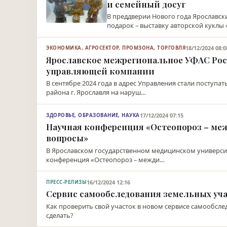
и семейный досуг
В преддверии Нового года Ярославск
подарок – выставку авторской куклы
18/12/2024 08:0
ЭКОНОМИКА, АГРОСЕКТОР, ПРОМЗОНА, ТОРГОВЛЯ
Ярославское межрегиональное УФАС Рос
управляющей компании
В сентябре 2024 года в адрес Управления стали поступ
района г. Ярославля на наруш…
17/12/2024 07:15
ЗДОРОВЬЕ, ОБРАЗОВАНИЕ, НАУКА
Научная конференция «Остеопороз – ме
вопросы»
В Ярославском государственном медицинском универси
конференция «Остеопороз – межди…
16/12/2024 12:16
ПРЕСС-РЕЛИЗЫ
Сервис самообследования земельных уча
Как проверить свой участок в новом сервисе самообслед
сделать?